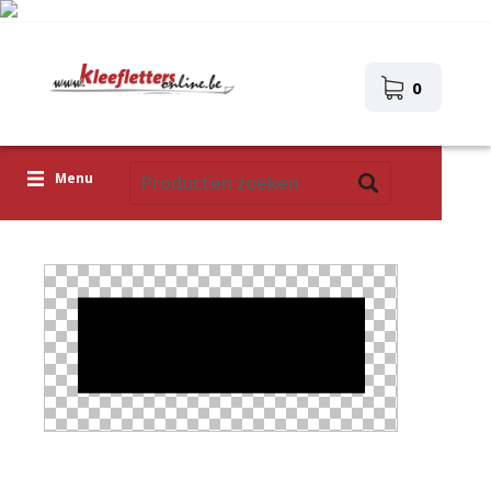
0
Menu
Kleefletters
Icoontjes
Plakplaatjes
Upload je eigen ontwerp
Corona Covid-19