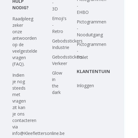
HULP
-
-
NODIG?
3D
EHBO
Emoji's
Raadpleeg
Pictogrammen
-
zeker
-
Retro
onze
Nooduitgang
antwoorden
Gebodsstickers
Pictogrammen
op
de
Industrie
-
veelgestelde
Gebodsstickers
Toilet
vragen
Verkeer
(FAQ)
.
KLANTENTUIN
Glow
Indien
in
je nog
Inloggen
the
steeds
dark
met
vragen
zit kan
je ons
contacteren
via
info@Kleeflettersonline.be