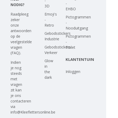
-
-
NODIG?
3D
EHBO
Emoji's
Raadpleeg
Pictogrammen
-
zeker
-
Retro
onze
Nooduitgang
antwoorden
Gebodsstickers
Pictogrammen
op
de
Industrie
-
veelgestelde
Gebodsstickers
Toilet
vragen
Verkeer
(FAQ)
.
KLANTENTUIN
Glow
Indien
in
je nog
Inloggen
the
steeds
dark
met
vragen
zit kan
je ons
contacteren
via
info@Kleeflettersonline.be