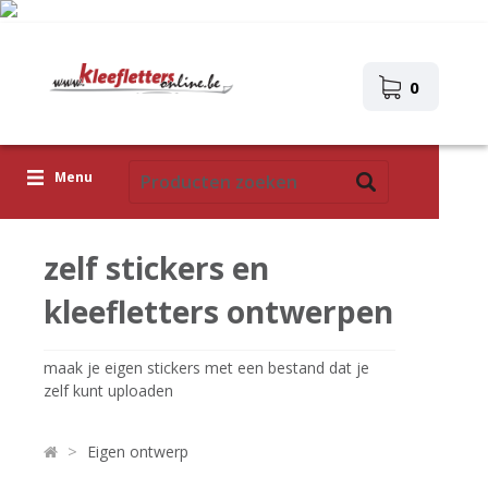
0
Menu
Kleefletters
zelf stickers en
Icoontjes
kleefletters ontwerpen
Plakplaatjes
maak je eigen stickers met een bestand dat je
Upload je eigen ontwerp
zelf kunt uploaden
Corona Covid-19
>
Eigen ontwerp