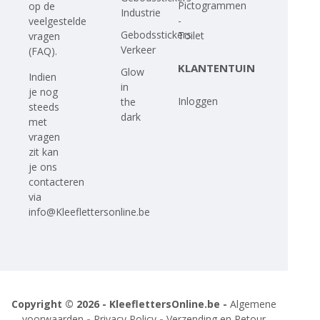
Pictogrammen
op
de
Industrie
-
veelgestelde
Gebodsstickers
Toilet
vragen
Verkeer
(FAQ)
.
KLANTENTUIN
Glow
Indien
in
je nog
Inloggen
the
steeds
dark
met
vragen
zit kan
je ons
contacteren
via
info@Kleeflettersonline.be
Copyright © 2026 - KleeflettersOnline.be -
Algemene
voorwaarden
-
Privacy Policy
-
Verzending en Retour