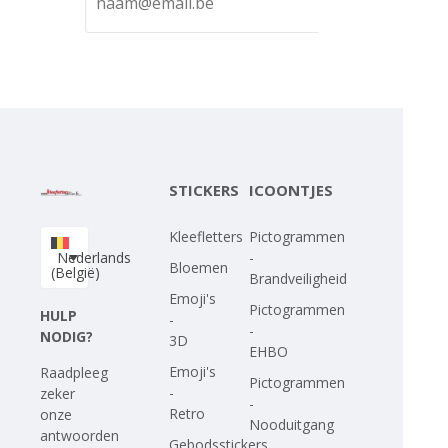
STICKERS
ICOONTJES
Kleefletters
Pictogrammen
Nederlands
-
Bloemen
(België)
Brandveiligheid
Emoji's
Pictogrammen
HULP
-
-
NODIG?
3D
EHBO
Emoji's
Raadpleeg
Pictogrammen
-
zeker
-
Retro
onze
Nooduitgang
antwoorden
Gebodsstickers