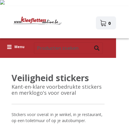
0
Menu
Kleefletters
Veiligheid stickers
Icoontjes
Kant-en-klare voorbedrukte stickers
Plakplaatjes
en merklogo's voor overal
Upload je eigen ontwerp
Corona Covid-19
Stickers voor overal: in je winkel, in je restaurant,
op een toiletmuur of op je autobumper.