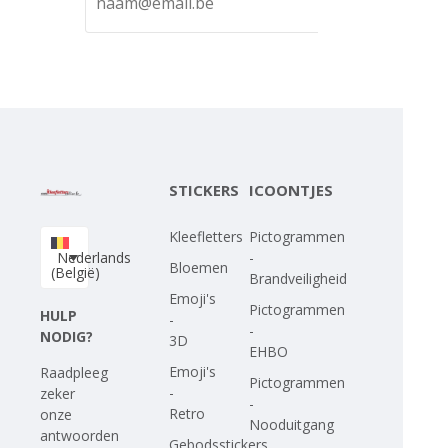
STICKERS
ICOONTJES
Kleefletters
Pictogrammen
Nederlands
-
Bloemen
(België)
Brandveiligheid
Emoji's
Pictogrammen
HULP
-
-
NODIG?
3D
EHBO
Emoji's
Raadpleeg
Pictogrammen
-
zeker
-
Retro
onze
Nooduitgang
antwoorden
Gebodsstickers