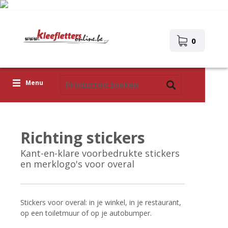
0
Menu
Kleefletters
Richting stickers
Icoontjes
Kant-en-klare voorbedrukte stickers
Plakplaatjes
en merklogo's voor overal
Upload je eigen ontwerp
Corona Covid-19
Stickers voor overal: in je winkel, in je restaurant,
op een toiletmuur of op je autobumper.