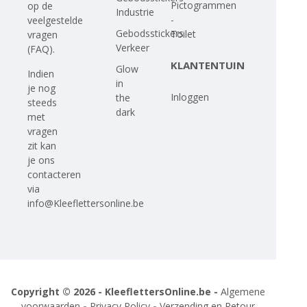
Pictogrammen
op
de
Industrie
-
veelgestelde
Gebodsstickers
Toilet
vragen
Verkeer
(FAQ)
.
KLANTENTUIN
Glow
Indien
in
je nog
Inloggen
the
steeds
dark
met
vragen
zit kan
je ons
contacteren
via
info@Kleeflettersonline.be
Copyright © 2026 - KleeflettersOnline.be -
Algemene
voorwaarden
-
Privacy Policy
-
Verzending en Retour