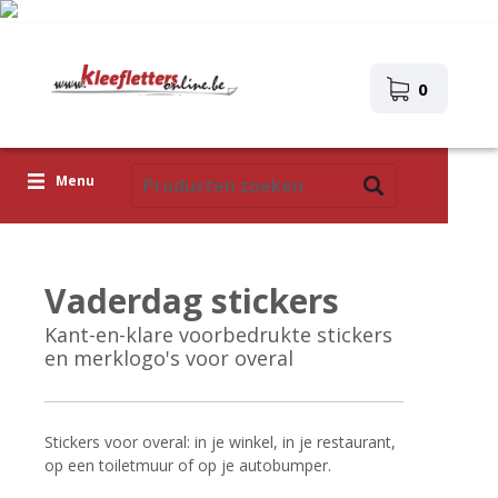
0
Menu
Kleefletters
Vaderdag stickers
Icoontjes
Kant-en-klare voorbedrukte stickers
Plakplaatjes
en merklogo's voor overal
Upload je eigen ontwerp
Corona Covid-19
Stickers voor overal: in je winkel, in je restaurant,
op een toiletmuur of op je autobumper.