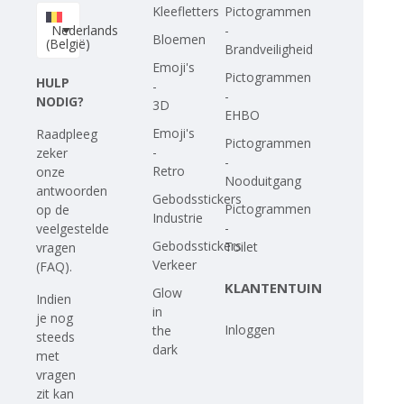
Kleefletters
Pictogrammen
Nederlands
-
Bloemen
(België)
Brandveiligheid
Emoji's
Pictogrammen
HULP
-
-
NODIG?
3D
EHBO
Emoji's
Raadpleeg
Pictogrammen
-
zeker
-
Retro
onze
Nooduitgang
antwoorden
Gebodsstickers
Pictogrammen
op
de
Industrie
-
veelgestelde
Gebodsstickers
Toilet
vragen
Verkeer
(FAQ)
.
KLANTENTUIN
Glow
Indien
in
je nog
Inloggen
the
steeds
dark
met
vragen
zit kan