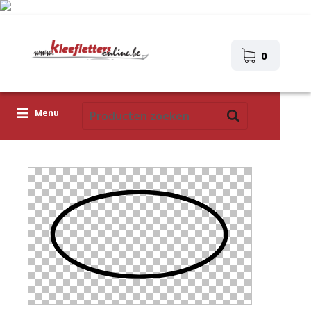
0
Menu
Kleefletters
Icoontjes
Plakplaatjes
Upload je eigen ontwerp
Corona Covid-19