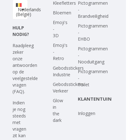
Kleefletters
Pictogrammen
Nederlands
-
Bloemen
(België)
Brandveiligheid
Emoji's
Pictogrammen
HULP
-
-
NODIG?
3D
EHBO
Emoji's
Raadpleeg
Pictogrammen
-
zeker
-
Retro
onze
Nooduitgang
antwoorden
Gebodsstickers
Pictogrammen
op
de
Industrie
-
veelgestelde
Gebodsstickers
Toilet
vragen
Verkeer
(FAQ)
.
KLANTENTUIN
Glow
Indien
in
je nog
Inloggen
the
steeds
dark
met
vragen
zit kan