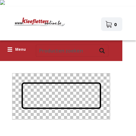
0
Menu
Kleefletters
Icoontjes
Plakplaatjes
Upload je eigen ontwerp
Corona Covid-19