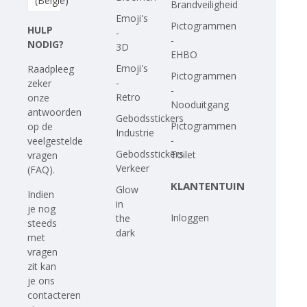
(België)
Brandveiligheid
Emoji's
Pictogrammen
HULP
-
-
NODIG?
3D
EHBO
Emoji's
Raadpleeg
Pictogrammen
-
zeker
-
Retro
onze
Nooduitgang
antwoorden
Gebodsstickers
Pictogrammen
op
de
Industrie
-
veelgestelde
Gebodsstickers
Toilet
vragen
Verkeer
(FAQ)
.
KLANTENTUIN
Glow
Indien
in
je nog
Inloggen
the
steeds
dark
met
vragen
zit kan
je ons
contacteren