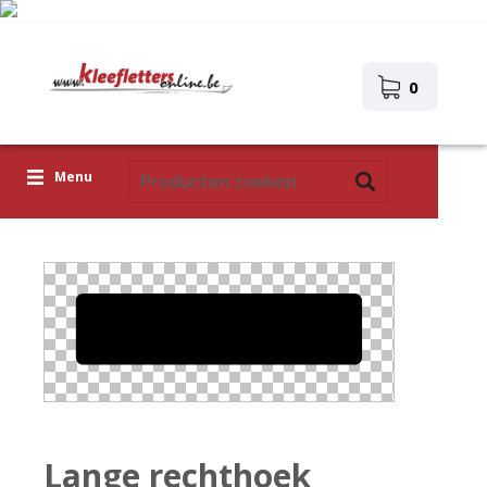
0
Menu
Kleefletters
Icoontjes
Plakplaatjes
Upload je eigen ontwerp
Corona Covid-19
Lange rechthoek