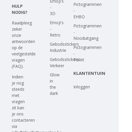
Emoji's
Pictogrammen
HULP
-
-
NODIG?
3D
EHBO
Emoji's
Raadpleeg
Pictogrammen
-
zeker
-
Retro
onze
Nooduitgang
antwoorden
Gebodsstickers
Pictogrammen
op
de
Industrie
-
veelgestelde
Gebodsstickers
Toilet
vragen
Verkeer
(FAQ)
.
KLANTENTUIN
Glow
Indien
in
je nog
Inloggen
the
steeds
dark
met
vragen
zit kan
je ons
contacteren
via