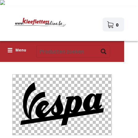
0
Menu
Kleefletters
Icoontjes
Plakplaatjes
Upload je eigen ontwerp
Corona Covid-19