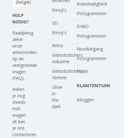
Bloemen
(België)
Brandveiligheid
Emoji's
Pictogrammen
HULP
-
-
NODIG?
3D
EHBO
Emoji's
Raadpleeg
Pictogrammen
-
zeker
-
Retro
onze
Nooduitgang
antwoorden
Gebodsstickers
Pictogrammen
op
de
Industrie
-
veelgestelde
Gebodsstickers
Toilet
vragen
Verkeer
(FAQ)
.
KLANTENTUIN
Glow
Indien
in
je nog
Inloggen
the
steeds
dark
met
vragen
zit kan
je ons
contacteren