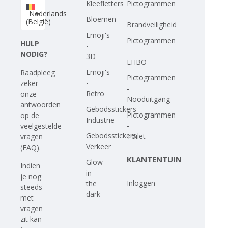
Kleefletters
Pictogrammen
Nederlands
-
Bloemen
(België)
Brandveiligheid
Emoji's
Pictogrammen
HULP
-
-
NODIG?
3D
EHBO
Emoji's
Raadpleeg
Pictogrammen
-
zeker
-
Retro
onze
Nooduitgang
antwoorden
Gebodsstickers
Pictogrammen
op
de
Industrie
-
veelgestelde
Gebodsstickers
Toilet
vragen
Verkeer
(FAQ)
.
KLANTENTUIN
Glow
Indien
in
je nog
Inloggen
the
steeds
dark
met
vragen
zit kan