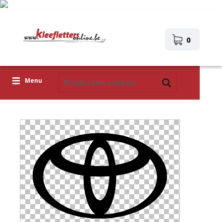
0
Menu
Kleefletters
Icoontjes
Plakplaatjes
Upload je eigen ontwerp
Corona Covid-19