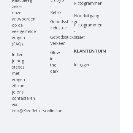
Raadpleeg
Pictogrammen
-
zeker
-
Retro
onze
Nooduitgang
antwoorden
Gebodsstickers
Pictogrammen
op
de
Industrie
-
veelgestelde
Gebodsstickers
Toilet
vragen
Verkeer
(FAQ)
.
KLANTENTUIN
Glow
Indien
in
je nog
Inloggen
the
steeds
dark
met
vragen
zit kan
je ons
contacteren
via
info@Kleeflettersonline.be