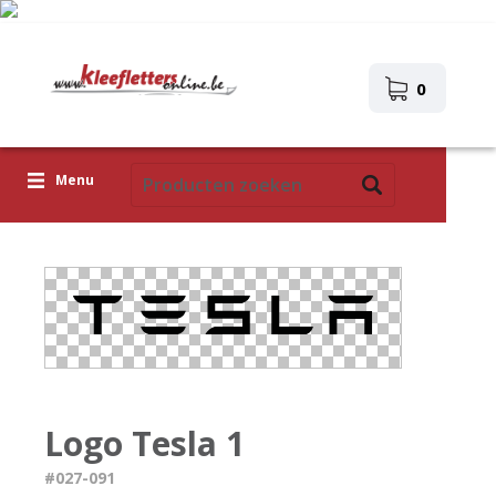
0
Menu
Kleefletters
Icoontjes
Plakplaatjes
Upload je eigen ontwerp
Corona Covid-19
Logo Tesla 1
#027-091