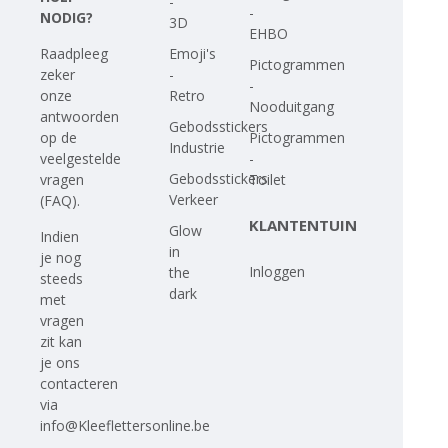
-
-
NODIG?
3D
EHBO
Emoji's
Raadpleeg
Pictogrammen
-
zeker
-
Retro
onze
Nooduitgang
antwoorden
Gebodsstickers
Pictogrammen
op
de
Industrie
-
veelgestelde
Gebodsstickers
Toilet
vragen
Verkeer
(FAQ)
.
KLANTENTUIN
Glow
Indien
in
je nog
Inloggen
the
steeds
dark
met
vragen
zit kan
je ons
contacteren
via
info@Kleeflettersonline.be