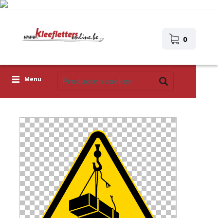
0
Menu
Kleefletters
Icoontjes
Plakplaatjes
Upload je eigen ontwerp
Corona Covid-19