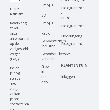
Brandveiligheid
Emoji's
Pictogrammen
HULP
-
-
NODIG?
3D
EHBO
Emoji's
Raadpleeg
Pictogrammen
-
zeker
-
Retro
onze
Nooduitgang
antwoorden
Gebodsstickers
Pictogrammen
op
de
Industrie
-
veelgestelde
Gebodsstickers
Toilet
vragen
Verkeer
(FAQ)
.
KLANTENTUIN
Glow
Indien
in
je nog
Inloggen
the
steeds
dark
met
vragen
zit kan
je ons
contacteren
via