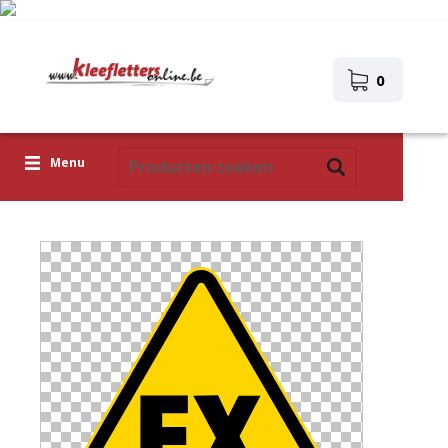
0
Menu
Kleefletters
Icoontjes
Plakplaatjes
Upload je eigen ontwerp
Corona Covid-19