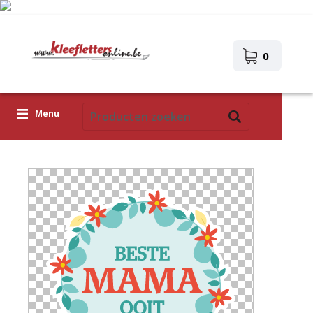
0
Menu
Kleefletters
Icoontjes
Plakplaatjes
Upload je eigen ontwerp
Corona Covid-19