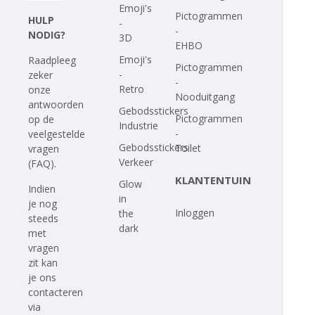
Emoji's
Pictogrammen
HULP
-
-
NODIG?
3D
EHBO
Emoji's
Raadpleeg
Pictogrammen
-
zeker
-
Retro
onze
Nooduitgang
antwoorden
Gebodsstickers
Pictogrammen
op
de
Industrie
-
veelgestelde
Gebodsstickers
Toilet
vragen
Verkeer
(FAQ)
.
KLANTENTUIN
Glow
Indien
in
je nog
Inloggen
the
steeds
dark
met
vragen
zit kan
je ons
contacteren
via