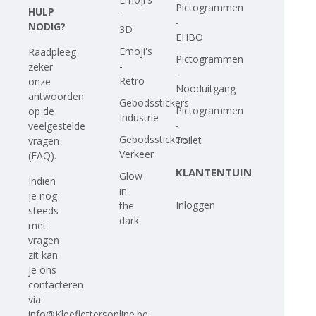
Pictogrammen
HULP
-
-
NODIG?
3D
EHBO
Emoji's
Raadpleeg
Pictogrammen
-
zeker
-
Retro
onze
Nooduitgang
antwoorden
Gebodsstickers
Pictogrammen
op
de
Industrie
-
veelgestelde
Gebodsstickers
Toilet
vragen
Verkeer
(FAQ)
.
KLANTENTUIN
Glow
Indien
in
je nog
Inloggen
the
steeds
dark
met
vragen
zit kan
je ons
contacteren
via
info@Kleeflettersonline.be