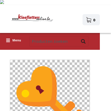
0
Menu
Kleefletters
Icoontjes
Plakplaatjes
Upload je eigen ontwerp
Corona Covid-19