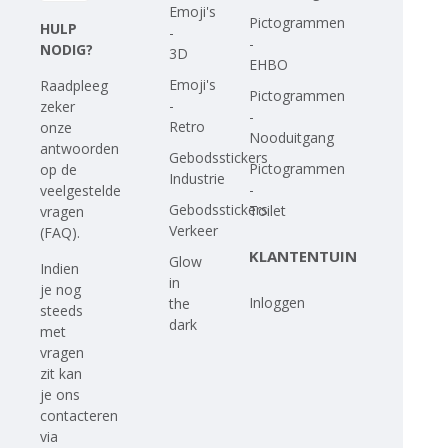
Emoji's
Pictogrammen
HULP
-
-
NODIG?
3D
EHBO
Emoji's
Raadpleeg
Pictogrammen
-
zeker
-
Retro
onze
Nooduitgang
antwoorden
Gebodsstickers
Pictogrammen
op
de
Industrie
-
veelgestelde
Gebodsstickers
Toilet
vragen
Verkeer
(FAQ)
.
KLANTENTUIN
Glow
Indien
in
je nog
Inloggen
the
steeds
dark
met
vragen
zit kan
je ons
contacteren
via