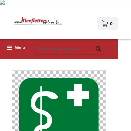
0
Menu
Kleefletters
Icoontjes
Plakplaatjes
Upload je eigen ontwerp
Corona Covid-19