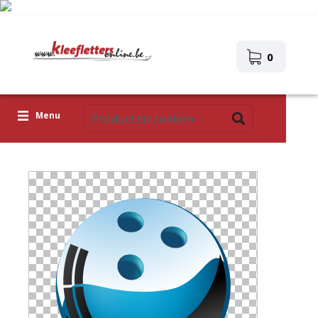
0
Menu
Kleefletters
Icoontjes
Plakplaatjes
Upload je eigen ontwerp
Corona Covid-19