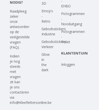
-
NODIG?
3D
EHBO
Emoji's
Raadpleeg
Pictogrammen
-
zeker
-
Retro
onze
Nooduitgang
antwoorden
Gebodsstickers
Pictogrammen
op
de
Industrie
-
veelgestelde
Gebodsstickers
Toilet
vragen
Verkeer
(FAQ)
.
KLANTENTUIN
Glow
Indien
in
je nog
Inloggen
the
steeds
dark
met
vragen
zit kan
je ons
contacteren
via
info@Kleeflettersonline.be