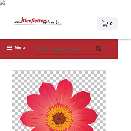
0
Menu
Kleefletters
Icoontjes
Plakplaatjes
Upload je eigen ontwerp
Corona Covid-19