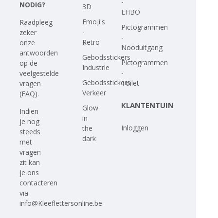
-
NODIG?
3D
EHBO
Emoji's
Raadpleeg
Pictogrammen
-
zeker
-
Retro
onze
Nooduitgang
antwoorden
Gebodsstickers
Pictogrammen
op
de
Industrie
-
veelgestelde
Gebodsstickers
Toilet
vragen
Verkeer
(FAQ)
.
KLANTENTUIN
Glow
Indien
in
je nog
Inloggen
the
steeds
dark
met
vragen
zit kan
je ons
contacteren
via
info@Kleeflettersonline.be