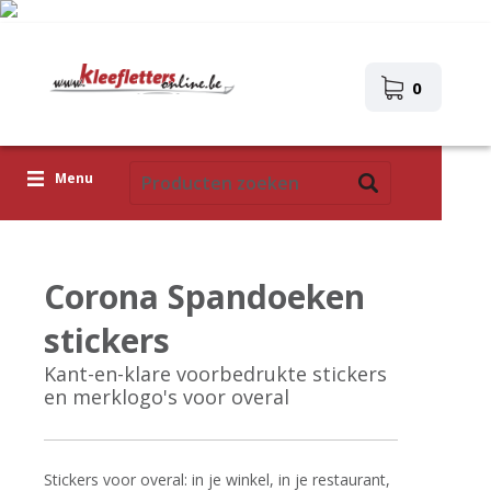
0
Menu
Kleefletters
Corona Spandoeken
Icoontjes
stickers
Plakplaatjes
Kant-en-klare voorbedrukte stickers
Upload je eigen ontwerp
en merklogo's voor overal
Corona Covid-19
Stickers voor overal: in je winkel, in je restaurant,