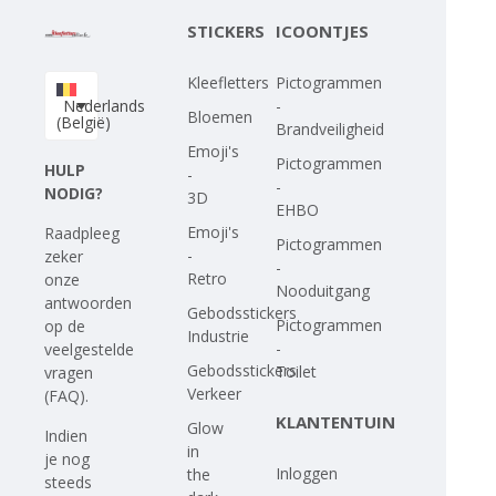
STICKERS
ICOONTJES
Kleefletters
Pictogrammen
Nederlands
-
Bloemen
(België)
Brandveiligheid
Emoji's
Pictogrammen
HULP
-
-
NODIG?
3D
EHBO
Emoji's
Raadpleeg
Pictogrammen
-
zeker
-
Retro
onze
Nooduitgang
antwoorden
Gebodsstickers
Pictogrammen
op
de
Industrie
-
veelgestelde
Gebodsstickers
Toilet
vragen
Verkeer
(FAQ)
.
KLANTENTUIN
Glow
Indien
in
je nog
Inloggen
the
steeds