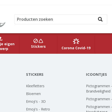
je eigen
Stickers
Corona Covid-19
werp
STICKERS
ICOONTJES
Kleefletters
Pictogrammen 
Brandveiligheid
Bloemen
Pictogrammen 
Emoji's - 3D
Pictogrammen 
Emoji's - Retro
Nooduitgang