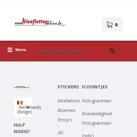
0
Menu
Kleefletters
Icoontjes
STICKERS
ICOONTJES
Plakplaatjes
Kleefletters
Pictogrammen
Upload je eigen ontwerp
Nederlands
-
Bloemen
(België)
Brandveiligheid
Corona Covid-19
Emoji's
Pictogrammen
HULP
-
-
NODIG?
3D
EHBO