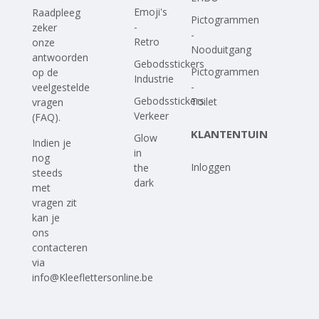
Emoji's
Raadpleeg
Pictogrammen
-
zeker
-
Retro
onze
Nooduitgang
antwoorden
Gebodsstickers
Pictogrammen
op
de
Industrie
-
veelgestelde
Gebodsstickers
Toilet
vragen
Verkeer
(FAQ)
.
KLANTENTUIN
Glow
Indien je
in
nog
Inloggen
the
steeds
dark
met
vragen zit
kan je
ons
contacteren
via
info@Kleeflettersonline.be