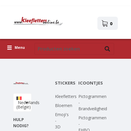
0
Menu
Kleefletters
Icoontjes
STICKERS
ICOONTJES
Plakplaatjes
Kleefletters
Pictogrammen
Upload je eigen ontwerp
Nederlands
-
Bloemen
(België)
Brandveiligheid
Corona Covid-19
Emoji's
Pictogrammen
HULP
-
-
NODIG?
3D
EHBO