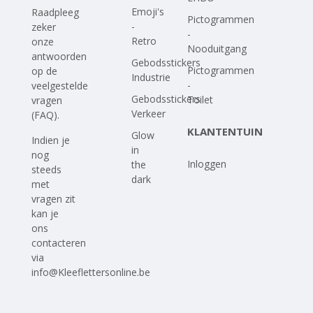
Emoji's
Raadpleeg
Pictogrammen
-
zeker
-
Retro
onze
Nooduitgang
antwoorden
Gebodsstickers
Pictogrammen
op
de
Industrie
-
veelgestelde
Gebodsstickers
Toilet
vragen
Verkeer
(FAQ)
.
KLANTENTUIN
Glow
Indien je
in
nog
Inloggen
the
steeds
dark
met
vragen zit
kan je
ons
contacteren
via
info@Kleeflettersonline.be