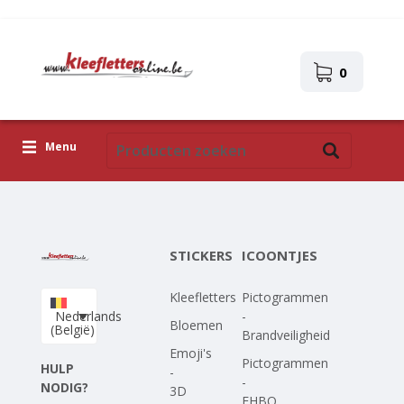
0
Menu
Kleefletters
Icoontjes
STICKERS
ICOONTJES
Plakplaatjes
Kleefletters
Pictogrammen
Upload je eigen ontwerp
Nederlands
-
Bloemen
(België)
Brandveiligheid
Corona Covid-19
Emoji's
Pictogrammen
HULP
-
-
NODIG?
3D
EHBO