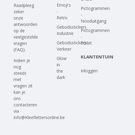
Emoji's
Raadpleeg
Pictogrammen
-
zeker
-
Retro
onze
Nooduitgang
antwoorden
Gebodsstickers
Pictogrammen
op
de
Industrie
-
veelgestelde
Gebodsstickers
Toilet
vragen
Verkeer
(FAQ)
.
KLANTENTUIN
Glow
Indien je
in
nog
Inloggen
the
steeds
dark
met
vragen zit
kan je
ons
contacteren
via
info@Kleeflettersonline.be