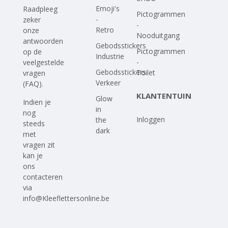
Emoji's
Raadpleeg
Pictogrammen
-
zeker
-
Retro
onze
Nooduitgang
antwoorden
Gebodsstickers
Pictogrammen
op
de
Industrie
-
veelgestelde
Gebodsstickers
Toilet
vragen
Verkeer
(FAQ)
.
KLANTENTUIN
Glow
Indien je
in
nog
Inloggen
the
steeds
dark
met
vragen zit
kan je
ons
contacteren
via
info@Kleeflettersonline.be