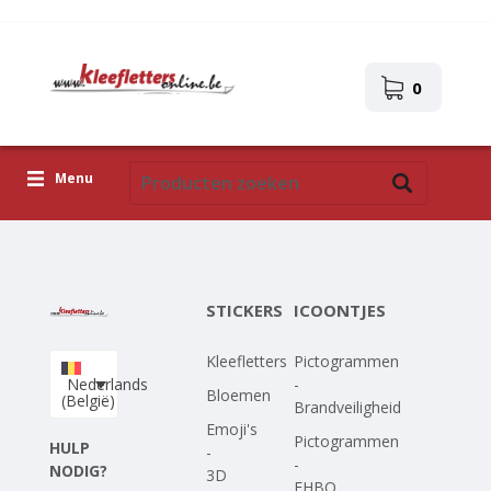
0
Menu
Kleefletters
Icoontjes
STICKERS
ICOONTJES
Plakplaatjes
Kleefletters
Pictogrammen
Upload je eigen ontwerp
Nederlands
-
Bloemen
(België)
Brandveiligheid
Corona Covid-19
Emoji's
Pictogrammen
HULP
-
-
NODIG?
3D
EHBO