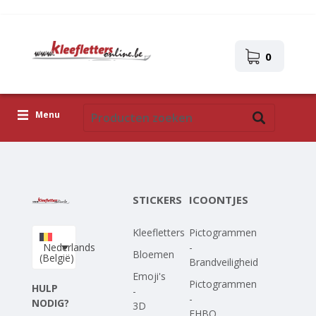
0
Menu
Kleefletters
Icoontjes
STICKERS
ICOONTJES
Plakplaatjes
Kleefletters
Pictogrammen
Upload je eigen ontwerp
Nederlands
-
Bloemen
(België)
Brandveiligheid
Corona Covid-19
Emoji's
Pictogrammen
HULP
-
-
NODIG?
3D
EHBO