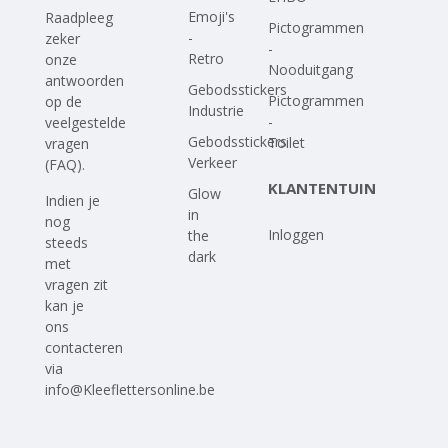
Emoji's
Raadpleeg
Pictogrammen
-
zeker
-
Retro
onze
Nooduitgang
antwoorden
Gebodsstickers
Pictogrammen
op
de
Industrie
-
veelgestelde
Gebodsstickers
Toilet
vragen
Verkeer
(FAQ)
.
KLANTENTUIN
Glow
Indien je
in
nog
Inloggen
the
steeds
dark
met
vragen zit
kan je
ons
contacteren
via
info@Kleeflettersonline.be