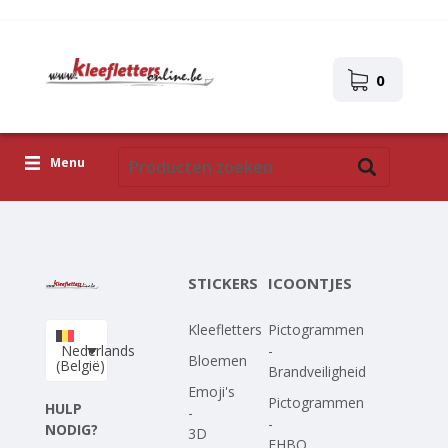
0
Menu
Kleefletters
Icoontjes
STICKERS
ICOONTJES
Plakplaatjes
Kleefletters
Pictogrammen
Upload je eigen ontwerp
Nederlands
-
Bloemen
(België)
Brandveiligheid
Corona Covid-19
Emoji's
Pictogrammen
HULP
-
-
NODIG?
3D
EHBO