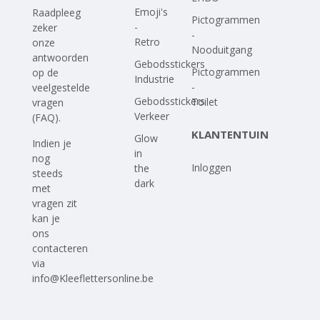
Emoji's
Raadpleeg
Pictogrammen
-
zeker
-
Retro
onze
Nooduitgang
antwoorden
Gebodsstickers
Pictogrammen
op
de
Industrie
-
veelgestelde
Gebodsstickers
Toilet
vragen
Verkeer
(FAQ)
.
KLANTENTUIN
Glow
Indien je
in
nog
Inloggen
the
steeds
dark
met
vragen zit
kan je
ons
contacteren
via
info@Kleeflettersonline.be