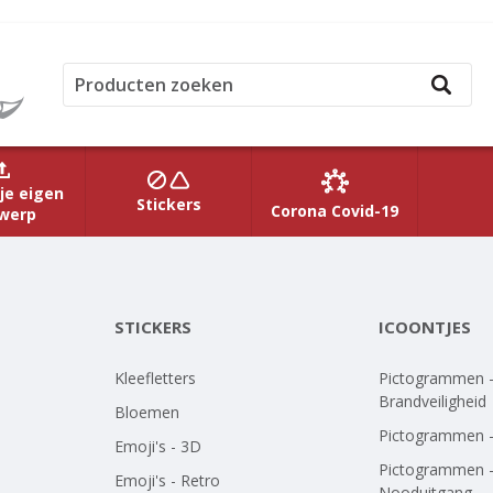
je eigen
Stickers
Corona Covid-19
werp
STICKERS
ICOONTJES
Kleefletters
Pictogrammen 
Brandveiligheid
Bloemen
Pictogrammen 
Emoji's - 3D
Pictogrammen 
Emoji's - Retro
Nooduitgang