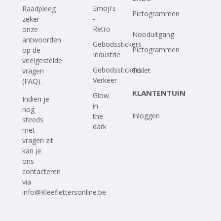
Emoji's
Raadpleeg
Pictogrammen
-
zeker
-
Retro
onze
Nooduitgang
antwoorden
Gebodsstickers
Pictogrammen
op
de
Industrie
-
veelgestelde
Gebodsstickers
Toilet
vragen
Verkeer
(FAQ)
.
KLANTENTUIN
Glow
Indien je
in
nog
Inloggen
the
steeds
dark
met
vragen zit
kan je
ons
contacteren
via
info@Kleeflettersonline.be