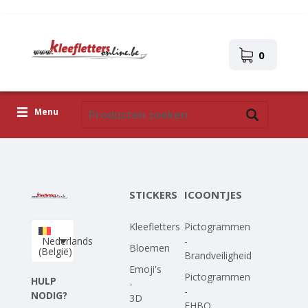
0
Menu
Kleefletters
Icoontjes
STICKERS
ICOONTJES
Plakplaatjes
Kleefletters
Pictogrammen
Upload je eigen ontwerp
Nederlands
-
Bloemen
(België)
Brandveiligheid
Corona Covid-19
Emoji's
Pictogrammen
HULP
-
-
NODIG?
3D
EHBO