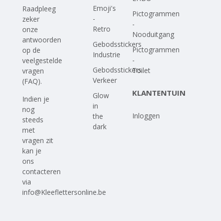
Emoji's
Raadpleeg
Pictogrammen
-
zeker
-
Retro
onze
Nooduitgang
antwoorden
Gebodsstickers
Pictogrammen
op
de
Industrie
-
veelgestelde
Gebodsstickers
Toilet
vragen
Verkeer
(FAQ)
.
KLANTENTUIN
Glow
Indien je
in
nog
Inloggen
the
steeds
dark
met
vragen zit
kan je
ons
contacteren
via
info@Kleeflettersonline.be