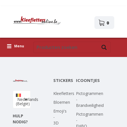
0
Menu
Kleefletters
Icoontjes
STICKERS
ICOONTJES
Plakplaatjes
Kleefletters
Pictogrammen
Upload je eigen ontwerp
Nederlands
-
Bloemen
(België)
Brandveiligheid
Corona Covid-19
Emoji's
Pictogrammen
HULP
-
-
NODIG?
3D
EHBO