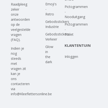
Emoji's
Raadpleeg
Pictogrammen
-
zeker
-
Retro
onze
Nooduitgang
antwoorden
Gebodsstickers
Pictogrammen
op
de
Industrie
-
veelgestelde
Gebodsstickers
Toilet
vragen
Verkeer
(FAQ)
.
KLANTENTUIN
Glow
Indien je
in
nog
Inloggen
the
steeds
dark
met
vragen zit
kan je
ons
contacteren
via
info@Kleeflettersonline.be