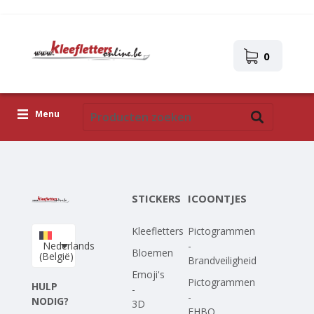
0
Menu
Kleefletters
Icoontjes
STICKERS
ICOONTJES
Plakplaatjes
Kleefletters
Pictogrammen
Upload je eigen ontwerp
Nederlands
-
Bloemen
(België)
Brandveiligheid
Corona Covid-19
Emoji's
Pictogrammen
HULP
-
-
NODIG?
3D
EHBO