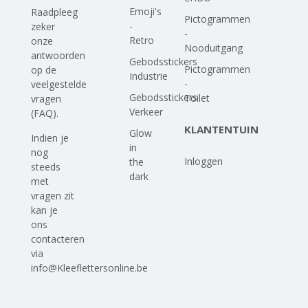
Emoji's
Raadpleeg
Pictogrammen
-
zeker
-
Retro
onze
Nooduitgang
antwoorden
Gebodsstickers
Pictogrammen
op
de
Industrie
-
veelgestelde
Gebodsstickers
Toilet
vragen
Verkeer
(FAQ)
.
KLANTENTUIN
Glow
Indien je
in
nog
Inloggen
the
steeds
dark
met
vragen zit
kan je
ons
contacteren
via
info@Kleeflettersonline.be