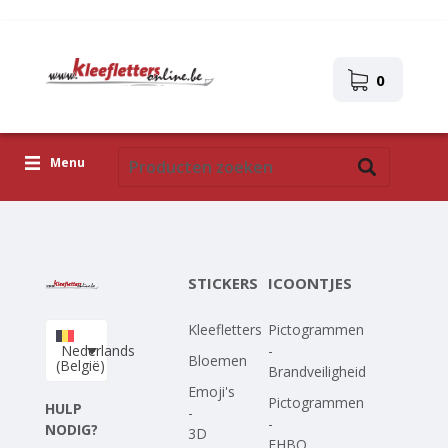
0
Menu
Kleefletters
Icoontjes
STICKERS
ICOONTJES
Plakplaatjes
Kleefletters
Pictogrammen
Upload je eigen ontwerp
Nederlands
-
Bloemen
(België)
Brandveiligheid
Corona Covid-19
Emoji's
Pictogrammen
HULP
-
-
NODIG?
3D
EHBO