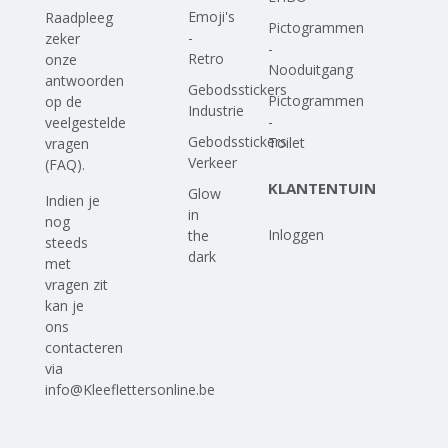
Emoji's
Raadpleeg
Pictogrammen
-
zeker
-
Retro
onze
Nooduitgang
antwoorden
Gebodsstickers
Pictogrammen
op
de
Industrie
-
veelgestelde
Gebodsstickers
Toilet
vragen
Verkeer
(FAQ)
.
KLANTENTUIN
Glow
Indien je
in
nog
Inloggen
the
steeds
dark
met
vragen zit
kan je
ons
contacteren
via
info@Kleeflettersonline.be