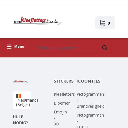
0
Menu
Kleefletters
Icoontjes
STICKERS
ICOONTJES
Plakplaatjes
Kleefletters
Pictogrammen
Upload je eigen ontwerp
Nederlands
-
Bloemen
(België)
Brandveiligheid
Corona Covid-19
Emoji's
Pictogrammen
HULP
-
-
NODIG?
3D
EHBO