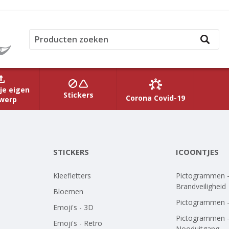
je eigen
Stickers
Corona Covid-19
werp
STICKERS
ICOONTJES
Kleefletters
Pictogrammen 
Brandveiligheid
Bloemen
Pictogrammen 
Emoji's - 3D
Pictogrammen 
Emoji's - Retro
Nooduitgang