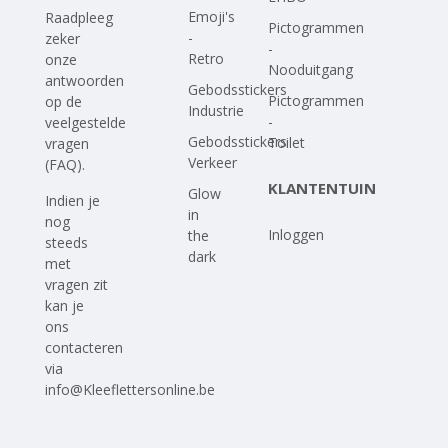
Emoji's
Raadpleeg
Pictogrammen
-
zeker
-
Retro
onze
Nooduitgang
antwoorden
Gebodsstickers
Pictogrammen
op
de
Industrie
-
veelgestelde
Gebodsstickers
Toilet
vragen
Verkeer
(FAQ)
.
KLANTENTUIN
Glow
Indien je
in
nog
Inloggen
the
steeds
dark
met
vragen zit
kan je
ons
contacteren
via
info@Kleeflettersonline.be