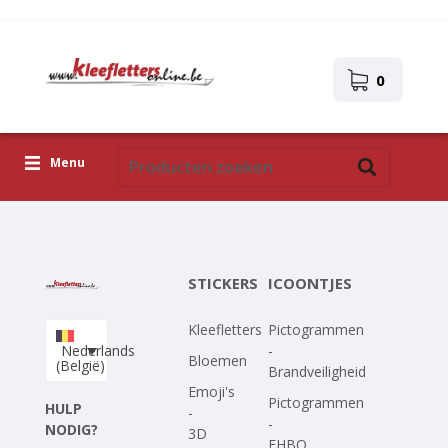
0
Menu
Kleefletters
Icoontjes
STICKERS
ICOONTJES
Plakplaatjes
Kleefletters
Pictogrammen
Upload je eigen ontwerp
Nederlands
-
Bloemen
(België)
Brandveiligheid
Corona Covid-19
Emoji's
Pictogrammen
HULP
-
-
NODIG?
3D
EHBO