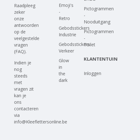
Emoji's
Raadpleeg
Pictogrammen
-
zeker
-
Retro
onze
Nooduitgang
antwoorden
Gebodsstickers
Pictogrammen
op
de
Industrie
-
veelgestelde
Gebodsstickers
Toilet
vragen
Verkeer
(FAQ)
.
KLANTENTUIN
Glow
Indien je
in
nog
Inloggen
the
steeds
dark
met
vragen zit
kan je
ons
contacteren
via
info@Kleeflettersonline.be