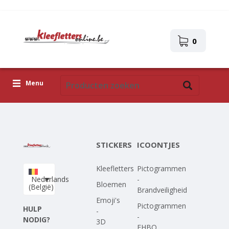
0
Menu
Kleefletters
Icoontjes
STICKERS
ICOONTJES
Plakplaatjes
Kleefletters
Pictogrammen
Upload je eigen ontwerp
Nederlands
-
Bloemen
(België)
Brandveiligheid
Corona Covid-19
Emoji's
Pictogrammen
HULP
-
-
NODIG?
3D
EHBO