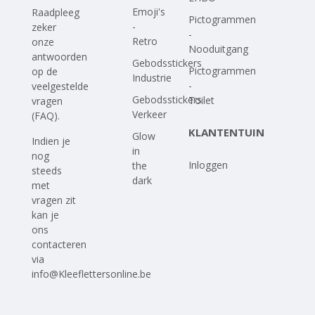
Emoji's
Raadpleeg
Pictogrammen
-
zeker
-
Retro
onze
Nooduitgang
antwoorden
Gebodsstickers
Pictogrammen
op
de
Industrie
-
veelgestelde
Gebodsstickers
Toilet
vragen
Verkeer
(FAQ)
.
KLANTENTUIN
Glow
Indien je
in
nog
Inloggen
the
steeds
dark
met
vragen zit
kan je
ons
contacteren
via
info@Kleeflettersonline.be