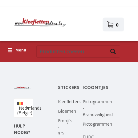
0
Menu
Kleefletters
Icoontjes
STICKERS
ICOONTJES
Plakplaatjes
Kleefletters
Pictogrammen
Upload je eigen ontwerp
Nederlands
-
Bloemen
(België)
Brandveiligheid
Corona Covid-19
Emoji's
Pictogrammen
HULP
-
-
NODIG?
3D
EHBO