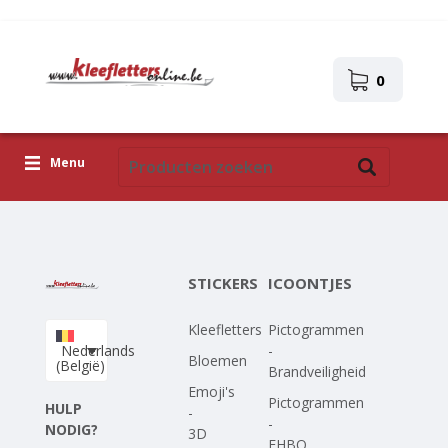
0
Menu
Kleefletters
Icoontjes
STICKERS
ICOONTJES
Plakplaatjes
Kleefletters
Pictogrammen
Upload je eigen ontwerp
Nederlands
-
Bloemen
(België)
Brandveiligheid
Corona Covid-19
Emoji's
Pictogrammen
HULP
-
-
NODIG?
3D
EHBO