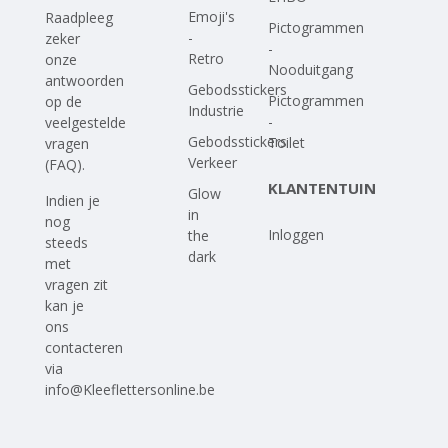
Emoji's
Raadpleeg
Pictogrammen
-
zeker
-
Retro
onze
Nooduitgang
antwoorden
Gebodsstickers
Pictogrammen
op
de
Industrie
-
veelgestelde
Gebodsstickers
Toilet
vragen
Verkeer
(FAQ)
.
KLANTENTUIN
Glow
Indien je
in
nog
Inloggen
the
steeds
dark
met
vragen zit
kan je
ons
contacteren
via
info@Kleeflettersonline.be