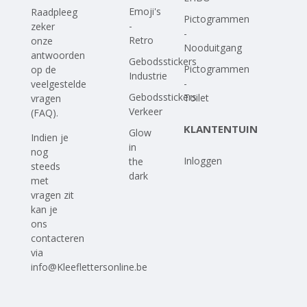
Emoji's
Raadpleeg
Pictogrammen
-
zeker
-
Retro
onze
Nooduitgang
antwoorden
Gebodsstickers
Pictogrammen
op
de
Industrie
-
veelgestelde
Gebodsstickers
Toilet
vragen
Verkeer
(FAQ)
.
KLANTENTUIN
Glow
Indien je
in
nog
Inloggen
the
steeds
dark
met
vragen zit
kan je
ons
contacteren
via
info@Kleeflettersonline.be