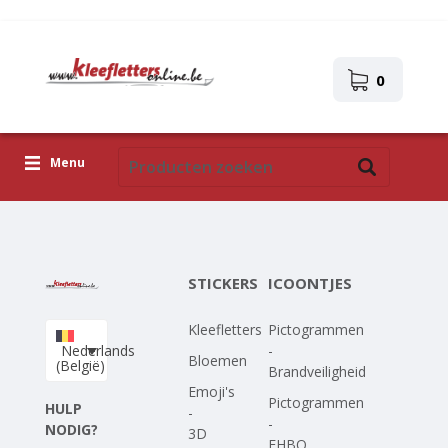
0
Menu
Kleefletters
Icoontjes
STICKERS
ICOONTJES
Plakplaatjes
Kleefletters
Pictogrammen
Upload je eigen ontwerp
Nederlands
-
Bloemen
(België)
Brandveiligheid
Corona Covid-19
Emoji's
Pictogrammen
HULP
-
-
NODIG?
3D
EHBO