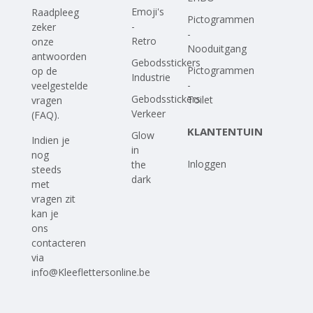
Emoji's
Raadpleeg
Pictogrammen
-
zeker
-
Retro
onze
Nooduitgang
antwoorden
Gebodsstickers
Pictogrammen
op
de
Industrie
-
veelgestelde
Gebodsstickers
Toilet
vragen
Verkeer
(FAQ)
.
KLANTENTUIN
Glow
Indien je
in
nog
Inloggen
the
steeds
dark
met
vragen zit
kan je
ons
contacteren
via
info@Kleeflettersonline.be