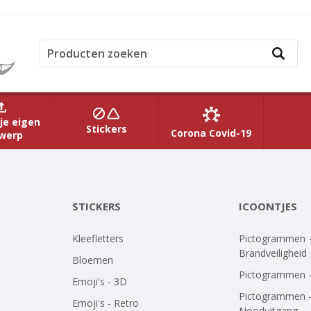
je eigen
Stickers
Corona Covid-19
werp
STICKERS
ICOONTJES
Kleefletters
Pictogrammen 
Brandveiligheid
Bloemen
Pictogrammen 
Emoji's - 3D
Pictogrammen 
Emoji's - Retro
Nooduitgang