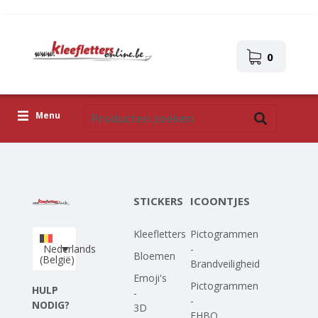
0
Menu
Kleefletters
Icoontjes
STICKERS
ICOONTJES
Plakplaatjes
Kleefletters
Pictogrammen
Upload je eigen ontwerp
Nederlands
-
Bloemen
(België)
Brandveiligheid
Corona Covid-19
Emoji's
Pictogrammen
HULP
-
-
NODIG?
3D
EHBO