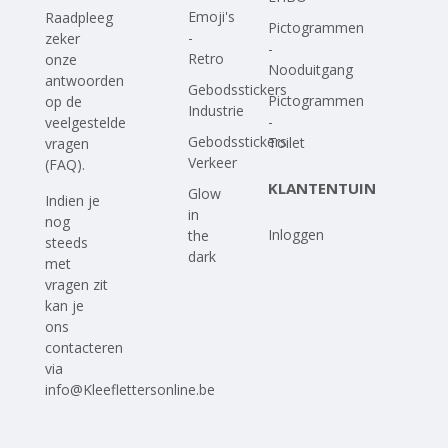
Emoji's
Raadpleeg
Pictogrammen
-
zeker
-
Retro
onze
Nooduitgang
antwoorden
Gebodsstickers
Pictogrammen
op
de
Industrie
-
veelgestelde
Gebodsstickers
Toilet
vragen
Verkeer
(FAQ)
.
KLANTENTUIN
Glow
Indien je
in
nog
Inloggen
the
steeds
dark
met
vragen zit
kan je
ons
contacteren
via
info@Kleeflettersonline.be