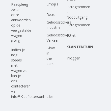
Emoji's
Raadpleeg
Pictogrammen
-
zeker
-
Retro
onze
Nooduitgang
antwoorden
Gebodsstickers
Pictogrammen
op
de
Industrie
-
veelgestelde
Gebodsstickers
Toilet
vragen
Verkeer
(FAQ)
.
KLANTENTUIN
Glow
Indien je
in
nog
Inloggen
the
steeds
dark
met
vragen zit
kan je
ons
contacteren
via
info@Kleeflettersonline.be