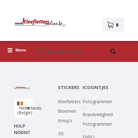
0
Menu
Kleefletters
Icoontjes
STICKERS
ICOONTJES
Plakplaatjes
Kleefletters
Pictogrammen
Upload je eigen ontwerp
Nederlands
-
Bloemen
(België)
Brandveiligheid
Corona Covid-19
Emoji's
Pictogrammen
HULP
-
-
NODIG?
3D
EHBO