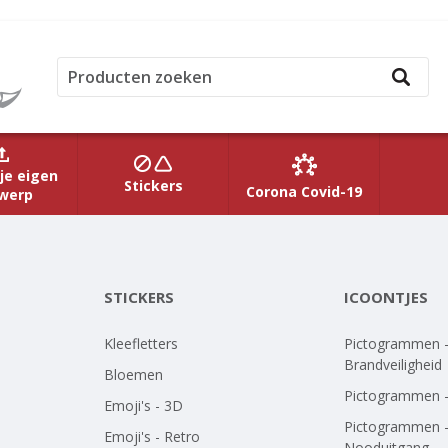
je eigen
Stickers
Corona Covid-19
werp
STICKERS
ICOONTJES
Kleefletters
Pictogrammen 
Brandveiligheid
Bloemen
Pictogrammen 
Emoji's - 3D
Pictogrammen 
Emoji's - Retro
Nooduitgang