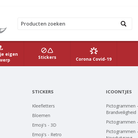
je eigen
Stickers
Corona Covid-19
werp
STICKERS
ICOONTJES
Kleefletters
Pictogrammen 
Brandveiligheid
Bloemen
Pictogrammen 
Emoji's - 3D
Pictogrammen 
Emoji's - Retro
Nooduitgang