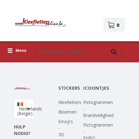
0
Menu
Kleefletters
Icoontjes
STICKERS
ICOONTJES
Plakplaatjes
Kleefletters
Pictogrammen
Upload je eigen ontwerp
Nederlands
-
Bloemen
(België)
Brandveiligheid
Corona Covid-19
Emoji's
Pictogrammen
HULP
-
-
NODIG?
3D
EHBO