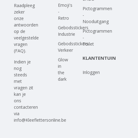
Emoji's
Raadpleeg
Pictogrammen
-
zeker
-
Retro
onze
Nooduitgang
antwoorden
Gebodsstickers
Pictogrammen
op
de
Industrie
-
veelgestelde
Gebodsstickers
Toilet
vragen
Verkeer
(FAQ)
.
KLANTENTUIN
Glow
Indien je
in
nog
Inloggen
the
steeds
dark
met
vragen zit
kan je
ons
contacteren
via
info@Kleeflettersonline.be