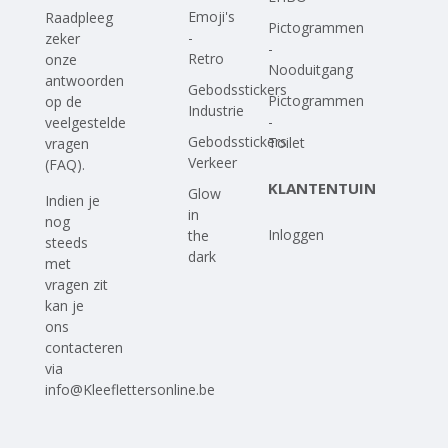
Emoji's
Raadpleeg
Pictogrammen
-
zeker
-
Retro
onze
Nooduitgang
antwoorden
Gebodsstickers
Pictogrammen
op
de
Industrie
-
veelgestelde
Gebodsstickers
Toilet
vragen
Verkeer
(FAQ)
.
KLANTENTUIN
Glow
Indien je
in
nog
Inloggen
the
steeds
dark
met
vragen zit
kan je
ons
contacteren
via
info@Kleeflettersonline.be