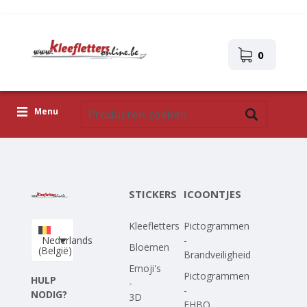
0
Menu
Kleefletters
Icoontjes
STICKERS
ICOONTJES
Plakplaatjes
Kleefletters
Pictogrammen
Upload je eigen ontwerp
Nederlands
-
Bloemen
(België)
Brandveiligheid
Corona Covid-19
Emoji's
Pictogrammen
HULP
-
-
NODIG?
3D
EHBO