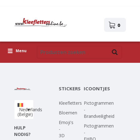
0
Menu
Kleefletters
Icoontjes
STICKERS
ICOONTJES
Plakplaatjes
Kleefletters
Pictogrammen
Upload je eigen ontwerp
Nederlands
-
Bloemen
(België)
Brandveiligheid
Corona Covid-19
Emoji's
Pictogrammen
HULP
-
-
NODIG?
3D
EHBO