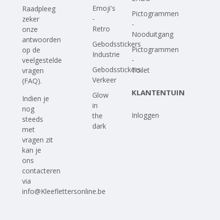
Emoji's
Raadpleeg
Pictogrammen
-
zeker
-
Retro
onze
Nooduitgang
antwoorden
Gebodsstickers
Pictogrammen
op
de
Industrie
-
veelgestelde
Gebodsstickers
Toilet
vragen
Verkeer
(FAQ)
.
KLANTENTUIN
Glow
Indien je
in
nog
Inloggen
the
steeds
dark
met
vragen zit
kan je
ons
contacteren
via
info@Kleeflettersonline.be