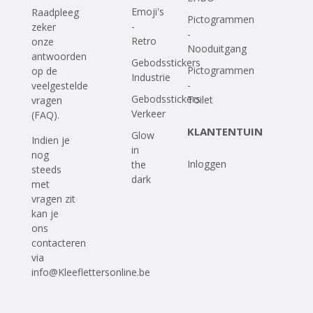
Emoji's
Raadpleeg
Pictogrammen
-
zeker
-
Retro
onze
Nooduitgang
antwoorden
Gebodsstickers
Pictogrammen
op
de
Industrie
-
veelgestelde
Gebodsstickers
Toilet
vragen
Verkeer
(FAQ)
.
KLANTENTUIN
Glow
Indien je
in
nog
Inloggen
the
steeds
dark
met
vragen zit
kan je
ons
contacteren
via
info@Kleeflettersonline.be