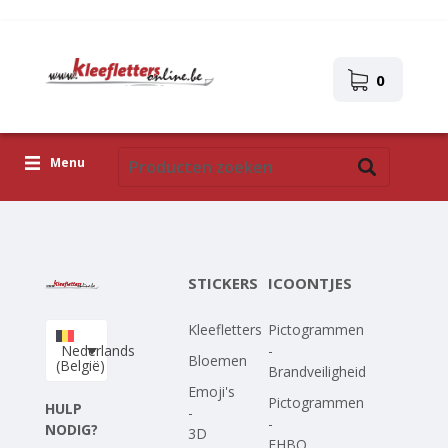
0
Menu
Kleefletters
Icoontjes
STICKERS
ICOONTJES
Plakplaatjes
Kleefletters
Pictogrammen
Upload je eigen ontwerp
Nederlands
-
Bloemen
(België)
Brandveiligheid
Corona Covid-19
Emoji's
Pictogrammen
HULP
-
-
NODIG?
3D
EHBO