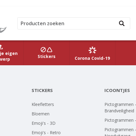
je eigen
Stickers
Corona Covid-19
werp
STICKERS
ICOONTJES
Kleefletters
Pictogrammen 
Brandveiligheid
Bloemen
Pictogrammen 
Emoji's - 3D
Pictogrammen 
Emoji's - Retro
Nooduitgang