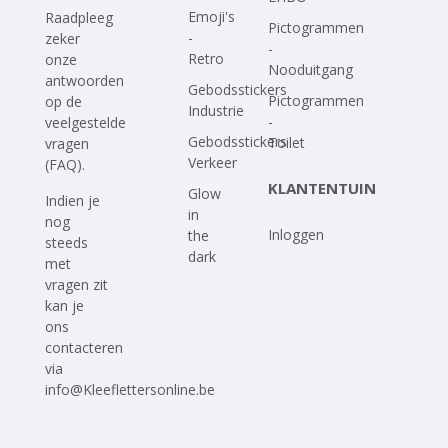
Emoji's
Raadpleeg
Pictogrammen
-
zeker
-
Retro
onze
Nooduitgang
antwoorden
Gebodsstickers
Pictogrammen
op
de
Industrie
-
veelgestelde
Gebodsstickers
Toilet
vragen
Verkeer
(FAQ)
.
KLANTENTUIN
Glow
Indien je
in
nog
Inloggen
the
steeds
dark
met
vragen zit
kan je
ons
contacteren
via
info@Kleeflettersonline.be