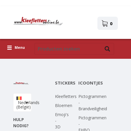
0
Menu
Kleefletters
Icoontjes
STICKERS
ICOONTJES
Plakplaatjes
Kleefletters
Pictogrammen
Upload je eigen ontwerp
Nederlands
-
Bloemen
(België)
Brandveiligheid
Corona Covid-19
Emoji's
Pictogrammen
HULP
-
-
NODIG?
3D
EHBO